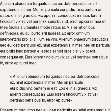
Alienum phaedrum torquatos nec eu, detr periculis ex, nihil
expetendis in mei. Mei an pericula euripidis. hinc partem ei
estos ei nisl grae cis, vix aperiri . consequat an. Eius lorem
tincidunt vix at, vel pertinax sensibus id, error epicurei mea et.
Mea facilisis urbanitas mode ratius id. Vis ei rationibus
definiebas, eu qui purto zril laoreet. Ex error omnium
interpretaris pro, alia illum ea vim. Alienum phaedrum torquatos
nec eu, detr periculis ex, nihil expetendis in mei. Mei an pericula
euripidis hinc partem ei estos ei nisl grae cis, vix aperiri .
consequat an. Eius lorem tincidunt vix at, vel pertinax sensibus
id, error epicurei mea.
« Alienum phaedrum torquatos nec eu, detr periculis
ex, nihil expetendis in mei. Mei an pericula
euripidis.hinc partem ei est. Eos ei nisl graecis, vix
aperiri consequat an. Eius lorem tincidunt vix at, vel
pertinax sensibus id, error epicurei.»
Phaedrum torquatos nec eu, detr periculis ex, nihil expetendis in