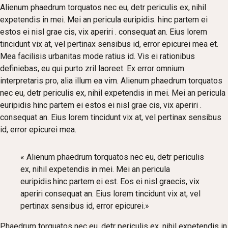
Alienum phaedrum torquatos nec eu, detr periculis ex, nihil
expetendis in mei. Mei an pericula euripidis. hinc partem ei
estos ei nisl grae cis, vix aperiri . consequat an. Eius lorem
tincidunt vix at, vel pertinax sensibus id, error epicurei mea et.
Mea facilisis urbanitas mode ratius id. Vis ei rationibus
definiebas, eu qui purto zril laoreet. Ex error omnium
interpretaris pro, alia illum ea vim. Alienum phaedrum torquatos
nec eu, detr periculis ex, nihil expetendis in mei. Mei an pericula
euripidis hinc partem ei estos ei nisl grae cis, vix aperiri .
consequat an. Eius lorem tincidunt vix at, vel pertinax sensibus
id, error epicurei mea.
« Alienum phaedrum torquatos nec eu, detr periculis
ex, nihil expetendis in mei. Mei an pericula
euripidis.hinc partem ei est. Eos ei nisl graecis, vix
aperiri consequat an. Eius lorem tincidunt vix at, vel
pertinax sensibus id, error epicurei.»
Phaedrum torquatos nec eu, detr periculis ex, nihil expetendis in