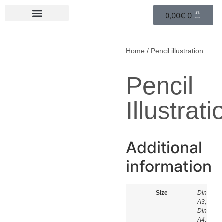
0,00
€
0
Home
/ Pencil illustration
Pencil
Illustrati
Additional
information
Size
Din
A3,
Din
A4,