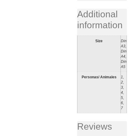
Additional
information
Size
Din
A3,
Din
A4,
Din
A5
Personas/ Animales
1,
2,
3,
4,
5,
6,
7
Reviews