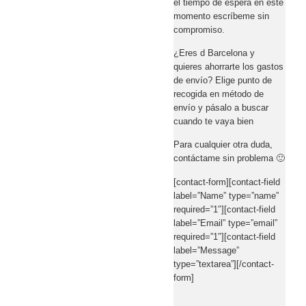
el tiempo de espera en este
momento escríbeme sin
compromiso.
¿Eres d Barcelona y
quieres ahorrarte los gastos
de envío? Elige punto de
recogida en método de
envío y pásalo a buscar
cuando te vaya bien
Para cualquier otra duda,
contáctame sin problema 🙂
[contact-form][contact-field
label=”Name” type=”name”
required=”1″][contact-field
label=”Email” type=”email”
required=”1″][contact-field
label=”Message”
type=”textarea”][/contact-
form]