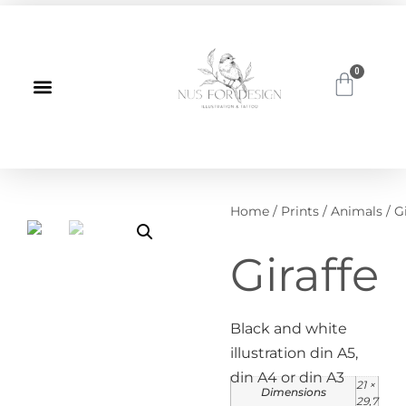
0
Home
/
Prints
/
Animals
/ G
Giraffe
Black and white
illustration din A5,
din A4 or din A3
21 ×
Dimensions
29,7