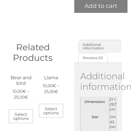
Add to cart
Related
Additional
information
Products
Reviews (0)
Additional
Bear and
Llama
bird
informatio
10,00
€
–
10,00
€
–
25,00
€
25,00
€
21 ×
Dimensions
29,7
Select
cm
options
Select
Size
Din
options
A3,
Din