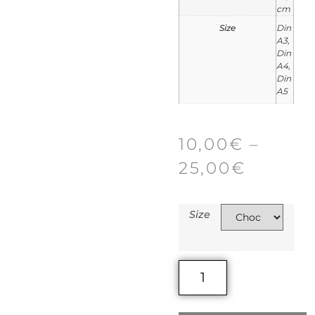
cm
Size
Din
A3,
Din
A4,
Din
A5
10,00
€
–
25,00
€
Size