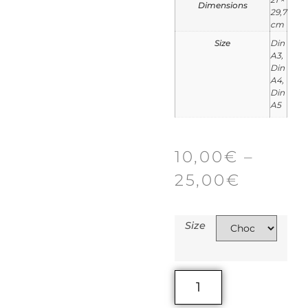
Dimensions
29,7
cm
Size
Din
A3,
Din
A4,
Din
A5
10,00
€
–
25,00
€
Size