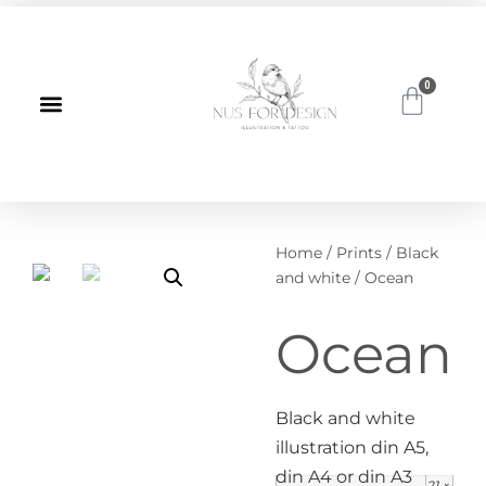
0
Home
/
Prints
/
Black
and white
/ Ocean
Ocean
Black and white
illustration din A5,
din A4 or din A3
21 ×