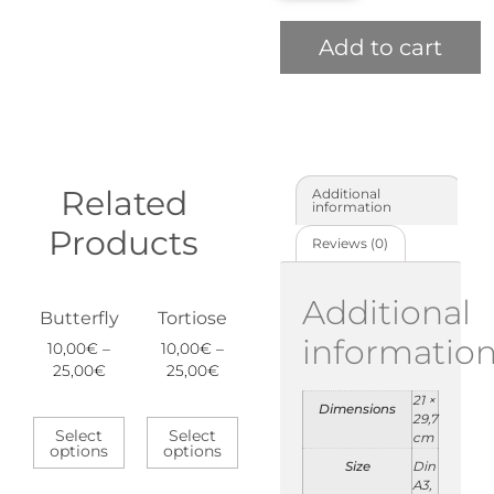
Add to cart
Related
Additional
information
Products
Reviews (0)
Additional
Butterfly
Tortiose
informatio
10,00
€
–
10,00
€
–
25,00
€
25,00
€
21 ×
Dimensions
29,7
Select
Select
cm
options
options
Size
Din
A3,